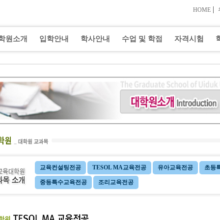
|
HOME
학원소개
입학안내
학사안내
수업 및 학점
자격시험
교육컨설팅전공
TESOL MA교육전공
유아교육전공
초등
중등특수교육전공
조리교육전공