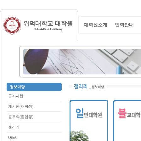
위덕대학교 대학원
대학원소개
입학안내
The Graduate School of Uiduk University
정보마당
공지사항
게시판(재학생)
원우회(졸업생)
갤러리
Q&A