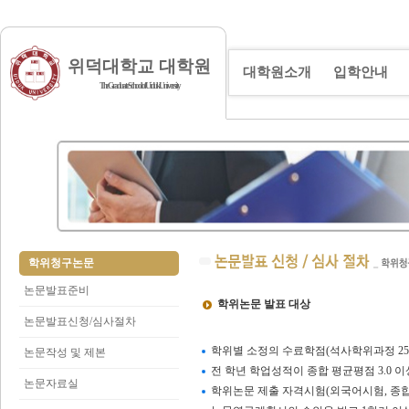
위덕대학교 대학원
대학원소개
입학안내
The Graduate School of Uiduk University
학위청구논문
논문발표준비
학위논문 발표 대상
논문발표신청/심사절차
학위별 소정의 수료학점(석사학위과정 25학
논문작성 및 제본
전 학년 학업성적이 종합 평균평점 3.0 이
논문자료실
학위논문 제출 자격시험(외국어시험, 종합