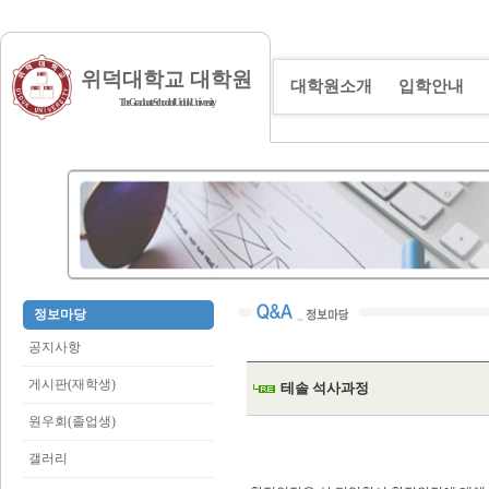
위덕대학교 대학원
대학원소개
입학안내
The Graduate School of Uiduk University
정보마당
공지사항
게시판(재학생)
테솔 석사과정
원우회(졸업생)
갤러리