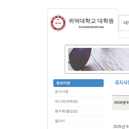
위덕대학교 대학원
대
The Graduate School of Uiduk University
정보마당
공지사항
게시판(재학생)
2026년
원우회(졸업생)
갤러리
2026