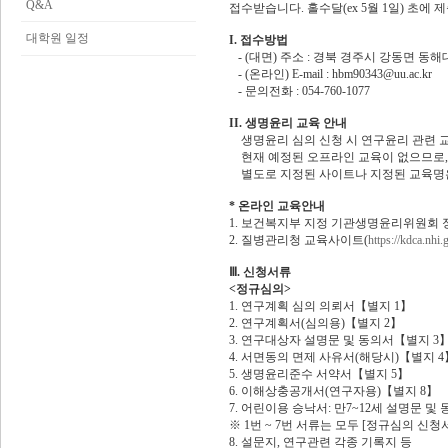
Q&A
접수받습니다. 홀수달(ex 5월 1일) 초에
대학원 일정
I. 접수방법
- (대면) 주소 : 경북 경주시 강동면 동해
- (온라인) E-mail : hbm90343@uu.ac.kr
- 문의전화 : 054-760-1077
II. 생명윤리 교육 안내
생명윤리 심의 신청 시 연구윤리 관련 교
현재 예정된 오프라인 교육이 없으므로,
별도로 지정된 사이트나 지정된 교육명은
* 온라인 교육안내
1. 보건복지부 지정 기관생명윤리위원회 정보포털 
2. 질병관리청 교육사이트(
https://kdca.nhi.
Ⅲ. 신청서류
<정규심의>
1. 연구계획 심의 의뢰서【별지 1】
2. 연구계획서(심의용)【별지 2】
3. 연구대상자 설명문 및 동의서【별지 3
4. 서면동의 면제 사유서(해당시)【별지 4
5. 생명윤리준수 서약서【별지 5】
6. 이해상충공개서(연구자용)【별지 8】
7. 어린이용 승낙서: 만7~12세 설명문 및
※ 1번 ~ 7번 서류는 모두 [정규심의 신
8. 설문지, 연구관련 각종 기록지 등