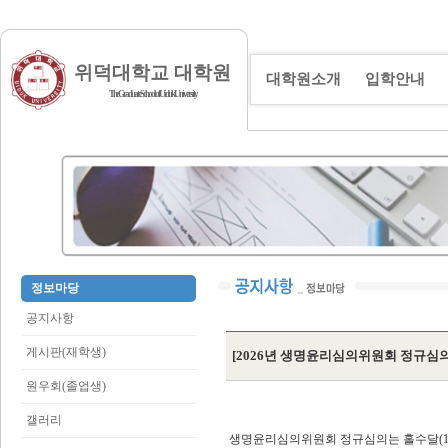
위덕대학교 대학원
대학원소개
입학안내
The Graduate School of Uiduk University
정보마당
공지사항
게시판(재학생)
[2026년 생명윤리심의위원회 정규심의
원우회(졸업생)
갤러리
생명윤리심의위원회 정규심의는 홀수달(1, 3, 5,