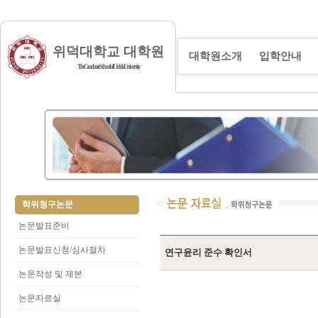
위덕대학교 대학원
대학원소개
입학안내
The Graduate School of Uiduk University
학위청구논문
논문발표준비
논문발표신청/심사절차
연구윤리 준수 확인서
논문작성 및 제본
논문자료실