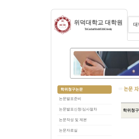
위덕대학교 대학원
대
The Graduate School of Uiduk University
학위청구논문
논문발표준비
논문발표신청/심사절차
학위청구
논문작성 및 제본
논문자료실