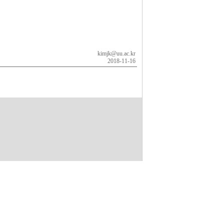
kimjk@uu.ac.kr
2018-11-16
자