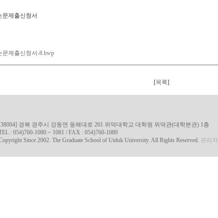
논문제출신청서
문제출신청서-8.hwp
[
목록
]
[38004] 경북 경주시 강동면 동해대로 261 위덕대학교 대학원 위덕관(대학본관) 1층
TEL : 054)760-1080 ~ 1081 / FAX : 054)760-1089
Copyright Since 2002. The Graduate School of Uiduk University. All Rights Reserved.
관리